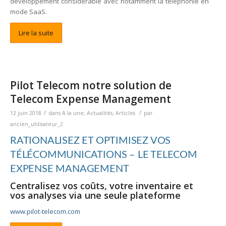
développement considérable avec notamment la téléphonie en
mode SaaS.
Lire la suite
Pilot Telecom notre solution de
Telecom Expense Management
/
/
12 juin 2018
dans
A la une
,
Actualités
,
Articles
par
ancien_utilisateur_2
RATIONALISEZ ET OPTIMISEZ
VOS
TÉLÉCOMMUNICATIONS – LE TELECOM
EXPENSE MANAGEMENT
Centralisez vos coûts, votre inventaire et
vos analyses via une seule plateforme
www.pilot-telecom.com