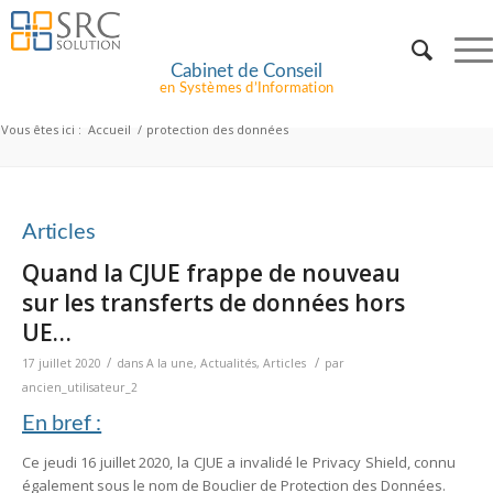
Cabinet de Conseil
en Systèmes d’Information
Vous êtes ici :
Accueil
/
protection des données
Articles
Quand la CJUE frappe de nouveau
sur les transferts de données hors
UE…
/
/
17 juillet 2020
dans
A la une
,
Actualités
,
Articles
par
ancien_utilisateur_2
En bref :
Ce jeudi 16 juillet 2020, la CJUE a invalidé le Privacy Shield, connu
également sous le nom de Bouclier de Protection des Données.