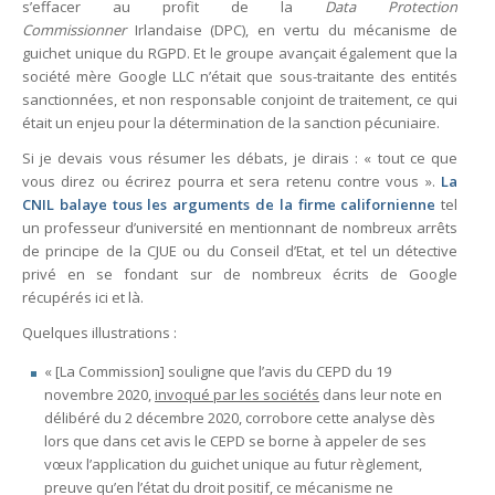
s’effacer au profit de la
Data Protection
Commissionner
Irlandaise (DPC), en vertu du mécanisme de
guichet unique du RGPD. Et le groupe avançait également que la
société mère Google LLC n’était que sous-traitante des entités
sanctionnées, et non responsable conjoint de traitement, ce qui
était un enjeu pour la détermination de la sanction pécuniaire.
Si je devais vous résumer les débats, je dirais : « tout ce que
vous direz ou écrirez pourra et sera retenu contre vous ».
La
CNIL balaye tous les arguments de la firme californienne
tel
un professeur d’université en mentionnant de nombreux arrêts
de principe de la CJUE ou du Conseil d’Etat, et tel un détective
privé en se fondant sur de nombreux écrits de Google
récupérés ici et là.
Quelques illustrations :
« [La Commission] souligne que l’avis du CEPD du 19
novembre 2020,
invoqué par les sociétés
dans leur note en
délibéré du 2 décembre 2020, corrobore cette analyse dès
lors que dans cet avis le CEPD se borne à appeler de ses
vœux l’application du guichet unique au futur règlement,
preuve qu’en l’état du droit positif, ce mécanisme ne