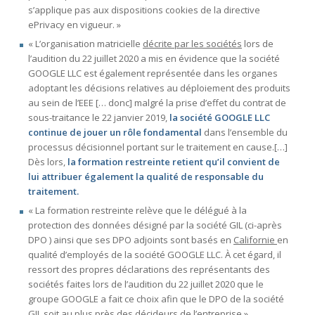
s’applique pas aux dispositions cookies de la directive
ePrivacy en vigueur. »
« L’organisation matricielle
décrite par les sociétés
lors de
l’audition du 22 juillet 2020 a mis en évidence que la société
GOOGLE LLC est également représentée dans les organes
adoptant les décisions relatives au déploiement des produits
au sein de l’EEE [… donc] malgré la prise d’effet du contrat de
sous-traitance le 22 janvier 2019,
la société GOOGLE LLC
continue de jouer un rôle fondamental
dans l’ensemble du
processus décisionnel portant sur le traitement en cause.[…]
Dès lors,
la formation restreinte retient qu’il convient de
lui attribuer également la qualité de responsable du
traitement.
« La formation restreinte relève que le délégué à la
protection des données désigné par la société GIL (ci-après
DPO ) ainsi que ses DPO adjoints sont basés en
Californie
en
qualité d’employés de la société GOOGLE LLC. À cet égard, il
ressort des propres déclarations des représentants des
sociétés faites lors de l’audition du 22 juillet 2020 que le
groupe GOOGLE a fait ce choix afin que le DPO de la société
GIL soit au plus près des
décideurs
de l’entreprise ».