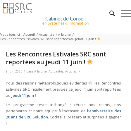
Cabinet de Conseil
en Systèmes d’Information
Vous êtes ici :
Accueil
/
Actualités
/
A la une
/
Les Rencontres Estivales SRC sont reportées au jeudi 11 juin !
...
Les Rencontres Estivales SRC sont
reportées au jeudi 11 juin !
/
/
9 juin 2026
dans
A la une
,
Actualités
,
Articles
Pour des raisons météorologiques évidentes
, les Rencontres
Estivales SRC initialement prévues ce jeudi 4 juin sont reportées
au
jeudi 11 juin !
Le programme reste inchangé : réunir nos clients, nos
partenaires et notre équipe à l’occasion de
l’anniversaire des
20 ans de
SRC Solution
.
Cocktails, brasero et surprises à gagner
!