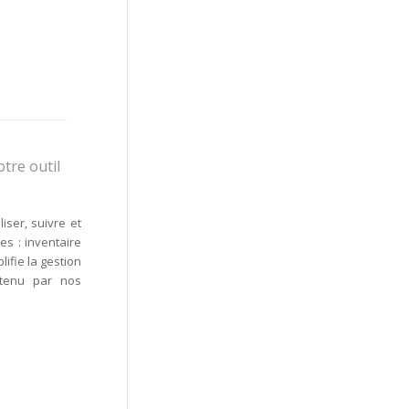
tre outil
iser, suivre et
es : inventaire
ifie la gestion
ntenu par nos