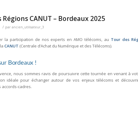
es Régions CANUT – Bordeaux 2025
/
par
ancien_utilisateur_3
er la participation de nos experts en AMO télécoms, au
Tour des Ré
 la
CANUT
(Centrale d’Achat du Numérique et des Télécoms).
sur Bordeaux !
rovence, nous sommes ravis de poursuivre cette tournée en venant à vot
on idéale pour échanger autour de vos enjeux télécoms et découvrir
s accords-cadres.