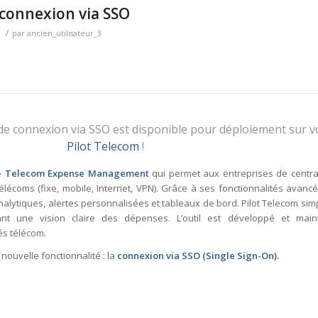
 connexion via SSO
/
par
ancien_utilisateur_3
de connexion via SSO est disponible pour déploiement sur vo
Pilot Telecom
!
e
Telecom Expense Management
qui permet aux entreprises de central
élécoms (fixe, mobile, Internet, VPN). Grâce à ses fonctionnalités avancé
analytiques, alertes personnalisées et tableaux de bord. Pilot Telecom simpl
ant une vision claire des dépenses. L’outil est développé et mai
és télécom.
 nouvelle fonctionnalité : la
connexion via SSO (Single Sign-On).