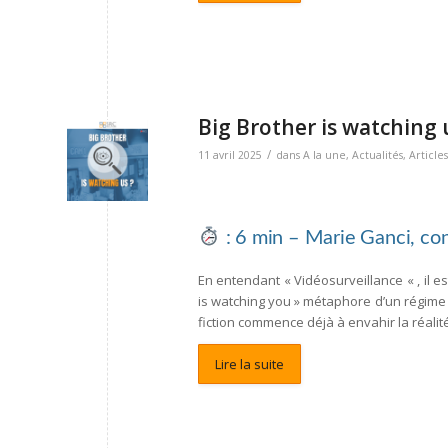
Big Brother is watching
/
11 avril 2025
dans
A la une
,
Actualités
,
Articles
: 6 min – Marie Ganci, con
En entendant «
Vidéosurveillance
« , il 
is watching you »
métaphore d’un régime de
fiction commence déjà à envahir la réalit
Lire la suite