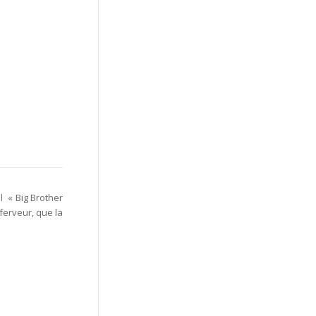
ll «
Big Brother
ferveur, que la