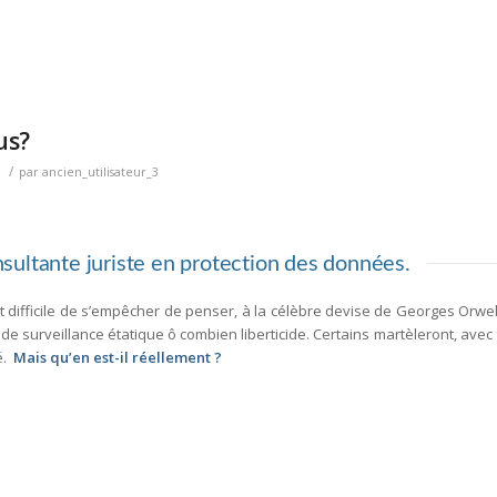
 us?
/
par
ancien_utilisateur_3
sultante juriste en protection des données.
est difficile de s’empêcher de penser, à la célèbre devise de Georges Orwe
 surveillance étatique ô combien liberticide. Certains martèleront, avec 
é.
Mais qu’en est-il réellement ?