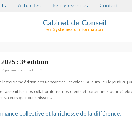
nts
Actualités
Rejoignez-nous
Contact
Cabinet de Conseil
en Systèmes d’Information
2025 : 3ᵉ édition
/
par
ancien_utilisateur_3
e la
troisième édition des Rencontres Estivales SRC
aura lieu le
jeudi 26 ju
de rassembler, nos collaborateurs, nos clients et partenaires pour célébre
es valeurs qui nous unissent.
ormance collective et la richesse de la différence.